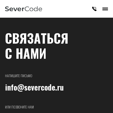
КОНТАКТЫ
КОНТАКТЫ
С
В
Я
З
А
Т
Ь
С
Я
С
Н
А
М
И
НАПИШИТЕ ПИСЬМО
info@severcode.ru
ИЛИ ПОЗВОНИТЕ НАМ